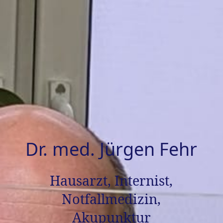
Dr. med. Jürgen Fehr
Hausarzt, Internist,
Notfallmedizin,
Akupunktur